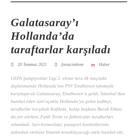
Galatasaray’ı
Hollanda’da
taraftarlar karşıladı
20 Temmuz 2021
forzacimbom
Haber
UEFA Şampiyonlar Ligi 2. eleme turu ilk maçında
deplasmanda Hollanda’nın PSV Eindhoven takımıyla
karşılaşacak Galatasaray, Eindhoven’a geldi. İstanbul’dan
hareket eden özel uçakla Hollanda’ya gelen kafileyi,
taraftarlar karşıladı Kafilede, kulüp başkanı Burak Elmas
da yer alırken, Fatih Terim ve futbolcular taraftarları
selamladı. Sarı-kırmızılılar, pasaport kontrollerinin
ardından otobüse binerek konaklayacağı otele hareket etti.