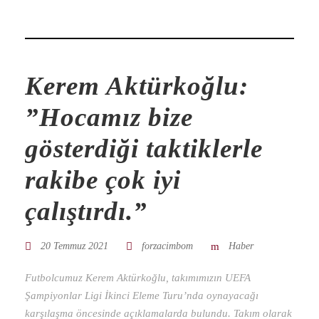
Kerem Aktürkoğlu:
”Hocamız bize
gösterdiği taktiklerle
rakibe çok iyi
çalıştırdı.”
20 Temmuz 2021
forzacimbom
Haber
Futbolcumuz Kerem Aktürkoğlu, takımımızın UEFA
Şampiyonlar Ligi İkinci Eleme Turu’nda oynayacağı
karşılaşma öncesinde açıklamalarda bulundu. Takım olarak