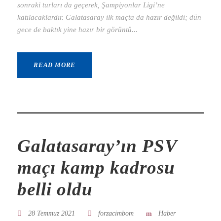
sonraki turları da geçerek, Şampiyonlar Ligi’ne
katılacaklardır. Galatasaray ilk maçta da hazır değildi; dün
gece de baktık yine hazır bir görüntü...
READ MORE
Galatasaray’ın PSV
maçı kamp kadrosu
belli oldu
28 Temmuz 2021
forzacimbom
Haber