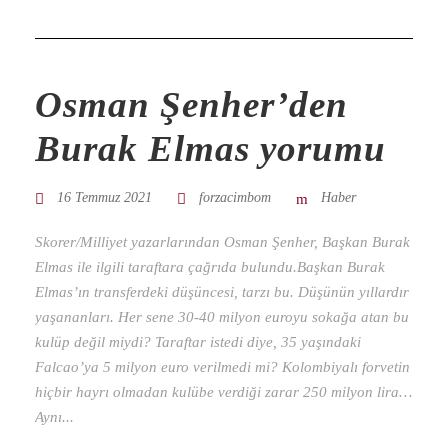
Osman Şenher’den
Burak Elmas yorumu
16 Temmuz 2021
forzacimbom
Haber
Skorer/Milliyet yazarlarından Osman Şenher, Başkan Burak
Elmas ile ilgili taraftara çağrıda bulundu.Başkan Burak
Elmas’ın transferdeki düşüncesi, tarzı bu. Düşünün yıllardır
yaşananları. Her sene 30-40 milyon euroyu sokağa atan bu
kulüp değil miydi? Taraftar istedi diye, 35 yaşındaki
Falcao’ya 5 milyon euro verilmedi mi? Kolombiyalı forvetin
hiçbir hayrı olmadan kulübe verdiği zarar 250 milyon lira…
Aynı...