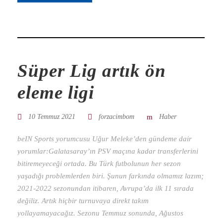
Süper Lig artık ön
eleme ligi
10 Temmuz 2021
forzacimbom
Haber
beIN Sports yorumcusu Uğur Meleke’den gündeme dair
yorumlar:Galatasaray’ın PSV maçına kadar transferlerini
bitiremeyeceği ortada. Bu Türk futbolunun her sezon
yaşadığı problemlerden biri. Şunun farkında olmamız lazım;
2021-2022 sezonundan itibaren, Avrupa’da ilk 11 sırada
değiliz. Artık hiçbir turnuvaya direkt takım
yollayamayacağız. Sezonu Temmuz sonunda, Ağustos