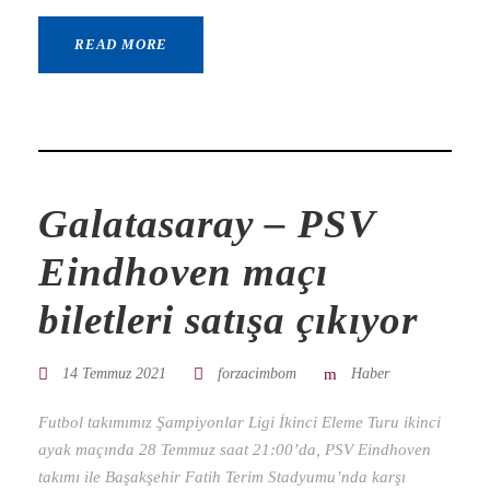
READ MORE
Galatasaray – PSV
Eindhoven maçı
biletleri satışa çıkıyor
14 Temmuz 2021
forzacimbom
Haber
Futbol takımımız Şampiyonlar Ligi İkinci Eleme Turu ikinci
ayak maçında 28 Temmuz saat 21:00’da, PSV Eindhoven
takımı ile Başakşehir Fatih Terim Stadyumu’nda karşı