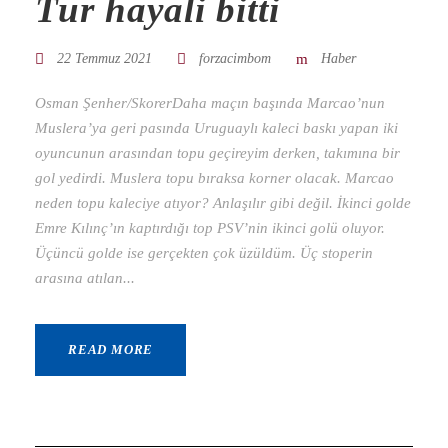
Tur hayali bitti
22 Temmuz 2021
forzacimbom
Haber
Osman Şenher/SkorerDaha maçın başında Marcao’nun
Muslera’ya geri pasında Uruguaylı kaleci baskı yapan iki
oyuncunun arasından topu geçireyim derken, takımına bir
gol yedirdi. Muslera topu bıraksa korner olacak. Marcao
neden topu kaleciye atıyor? Anlaşılır gibi değil. İkinci golde
Emre Kılınç’ın kaptırdığı top PSV’nin ikinci golü oluyor.
Üçüncü golde ise gerçekten çok üzüldüm. Üç stoperin
arasına atılan...
READ MORE