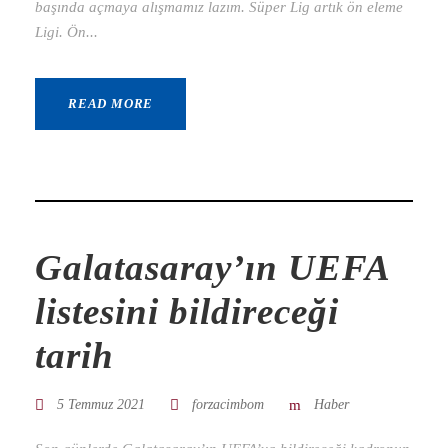
başında açmaya alışmamız lazım. Süper Lig artık ön eleme
Ligi. Ön...
READ MORE
Galatasaray’ın UEFA
listesini bildireceği
tarih
5 Temmuz 2021
forzacimbom
Haber