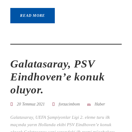
READ MORE
Galatasaray, PSV
Eindhoven’e konuk
oluyor.
20 Temmuz 2021
forzacimbom
Haber
Galatasaray, UEFA Şampiyonlar Ligi 2. eleme turu ilk
maçında yarın Hollanda ekibi PSV Eindhoven’e konuk
olacak.Galatasaray yeni sezondaki ilk resmi müsabakası