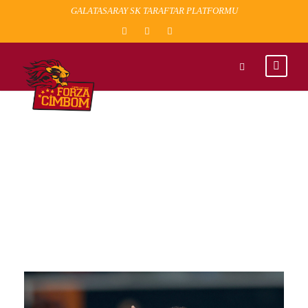
GALATASARAY SK TARAFTAR PLATFORMU
TAG
galatasaray psv