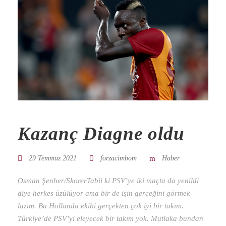
Kazanç Diagne oldu
29 Temmuz 2021
forzacimbom
Haber
Osman Şenher/SkorerTabii ki PSV’ye iki maçta da yenildi
diye herkes üzülüyor ama bir de işin gerçeğini görmek
lazım. Bu Hollanda ekibi gerçekten çok iyi bir takım.
Türkiye’de PSV’yi eleyecek bir takım yok. Mutlaka bundan