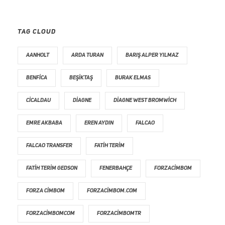
TAG CLOUD
AANHOLT
ARDA TURAN
BARIŞ ALPER YILMAZ
BENFICA
BEŞIKTAŞ
BURAK ELMAS
CICALDAU
DIAGNE
DIAGNE WEST BROMWICH
EMRE AKBABA
EREN AYDIN
FALCAO
FALCAO TRANSFER
FATIH TERIM
FATIH TERIM GEDSON
FENERBAHÇE
FORZACIMBOM
FORZA CIMBOM
FORZACIMBOM.COM
FORZACIMBOMCOM
FORZACIMBOMTR