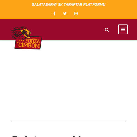
GALATASARAY SK TARAFTAR PLATFORMU
TAG
tanganga galatasaray