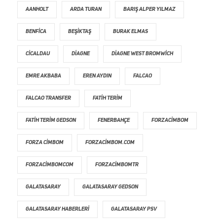
AANHOLT
ARDA TURAN
BARIŞ ALPER YILMAZ
BENFICA
BEŞIKTAŞ
BURAK ELMAS
CICALDAU
DIAGNE
DIAGNE WEST BROMWICH
EMRE AKBABA
EREN AYDIN
FALCAO
FALCAO TRANSFER
FATIH TERIM
FATIH TERIM GEDSON
FENERBAHÇE
FORZACIMBOM
FORZA CIMBOM
FORZACIMBOM.COM
FORZACIMBOMCOM
FORZACIMBOMTR
GALATASARAY
GALATASARAY GEDSON
GALATASARAY HABERLERI
GALATASARAY PSV