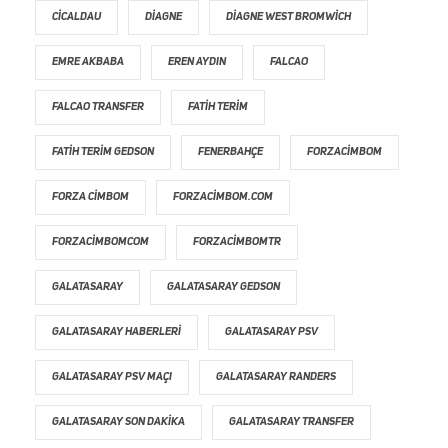
CICALDAU
DIAGNE
DIAGNE WEST BROMWICH
EMRE AKBABA
EREN AYDIN
FALCAO
FALCAO TRANSFER
FATIH TERIM
FATIH TERIM GEDSON
FENERBAHÇE
FORZACIMBOM
FORZA CIMBOM
FORZACIMBOM.COM
FORZACIMBOMCOM
FORZACIMBOMTR
GALATASARAY
GALATASARAY GEDSON
GALATASARAY HABERLERI
GALATASARAY PSV
GALATASARAY PSV MAÇI
GALATASARAY RANDERS
GALATASARAY SON DAKIKA
GALATASARAY TRANSFER