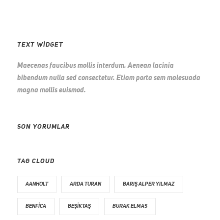
TEXT WIDGET
Maecenas faucibus mollis interdum. Aenean lacinia
bibendum nulla sed consectetur. Etiam porta sem malesuada
magna mollis euismod.
SON YORUMLAR
TAG CLOUD
AANHOLT
ARDA TURAN
BARIŞ ALPER YILMAZ
BENFICA
BEŞIKTAŞ
BURAK ELMAS