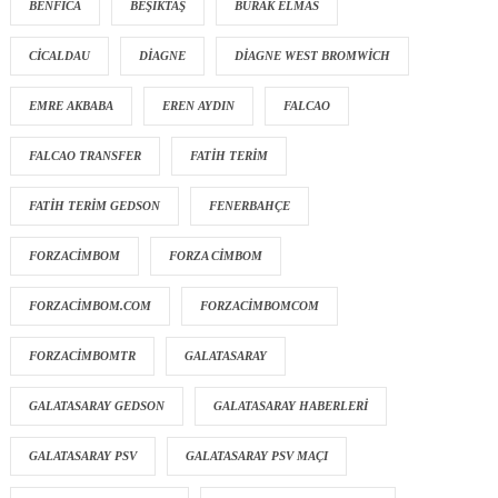
BENFICA
BEŞIKTAŞ
BURAK ELMAS
CICALDAU
DIAGNE
DIAGNE WEST BROMWICH
EMRE AKBABA
EREN AYDIN
FALCAO
FALCAO TRANSFER
FATIH TERIM
FATIH TERIM GEDSON
FENERBAHÇE
FORZACIMBOM
FORZA CIMBOM
FORZACIMBOM.COM
FORZACIMBOMCOM
FORZACIMBOMTR
GALATASARAY
GALATASARAY GEDSON
GALATASARAY HABERLERI
GALATASARAY PSV
GALATASARAY PSV MAÇI