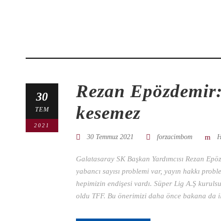
Rezan Epözdemir:
30
kesemez
TEM
2021
30 Temmuz 2021
forzacimbom
H
Galatasaray SK Başkan Yardımcısı Rezan Epözd
yabancı sayısı problemi var, yayın hakkı prob
hepimizin endişesi vardı. Süper Lig A.Ş kurulsu
oldu TFF. Bu önerimizi daha önce bakana da il