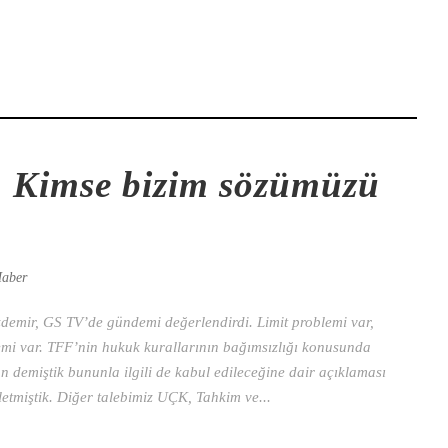
 Kimse bizim sözümüzü
aber
emir, GS TV’de gündemi değerlendirdi. Limit problemi var,
lemi var. TFF’nin hukuk kurallarının bağımsızlığı konusunda
n demiştik bununla ilgili de kabul edileceğine dair açıklaması
etmiştik. Diğer talebimiz UÇK, Tahkim ve...