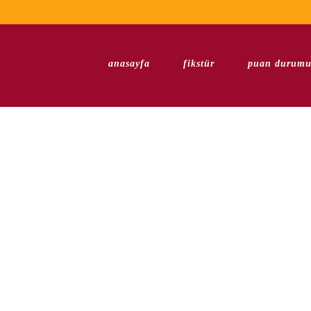
anasayfa
fikstür
puan durum
TAG
fatih terim mehmet baykan