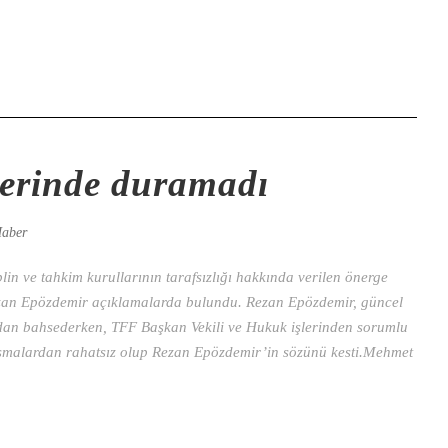
erinde duramadı
aber
n ve tahkim kurullarının tarafsızlığı hakkında verilen önerge
an Epözdemir açıklamalarda bulundu. Rezan Epözdemir, güncel
ndan bahsederken, TFF Başkan Vekili ve Hukuk işlerinden sorumlu
malardan rahatsız olup Rezan Epözdemir’in sözünü kesti.Mehmet