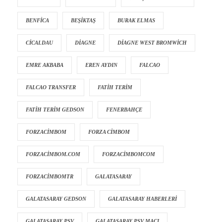
BENFICA
BEŞIKTAŞ
BURAK ELMAS
CICALDAU
DIAGNE
DIAGNE WEST BROMWICH
EMRE AKBABA
EREN AYDIN
FALCAO
FALCAO TRANSFER
FATIH TERIM
FATIH TERIM GEDSON
FENERBAHÇE
FORZACIMBOM
FORZA CIMBOM
FORZACIMBOM.COM
FORZACIMBOMCOM
FORZACIMBOMTR
GALATASARAY
GALATASARAY GEDSON
GALATASARAY HABERLERI
GALATASARAY PSV
GALATASARAY PSV MAÇI