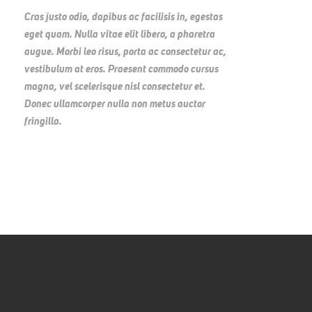
Cras justo odio, dapibus ac facilisis in, egestas
eget quam. Nulla vitae elit libero, a pharetra
augue. Morbi leo risus, porta ac consectetur ac,
vestibulum at eros. Praesent commodo cursus
magna, vel scelerisque nisl consectetur et.
Donec ullamcorper nulla non metus auctor
fringilla.