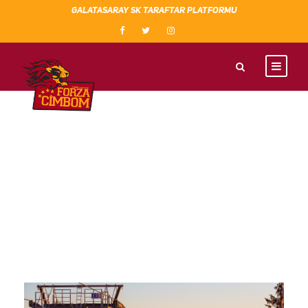
GALATASARAY SK TARAFTAR PLATFORMU
TAG
Minimal