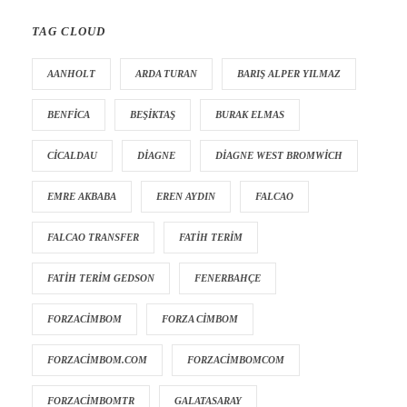
TAG CLOUD
AANHOLT
ARDA TURAN
BARIŞ ALPER YILMAZ
BENFICA
BEŞIKTAŞ
BURAK ELMAS
CICALDAU
DIAGNE
DIAGNE WEST BROMWICH
EMRE AKBABA
EREN AYDIN
FALCAO
FALCAO TRANSFER
FATIH TERIM
FATIH TERIM GEDSON
FENERBAHÇE
FORZACIMBOM
FORZA CIMBOM
FORZACIMBOM.COM
FORZACIMBOMCOM
FORZACIMBOMTR
GALATASARAY