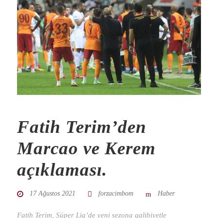
Fatih Terim’den
Marcao ve Kerem
açıklaması.
17 Ağustos 2021
forzacimbom
Haber
Fatih Terim, Süper Lig’de yeni sezona galibiyetle