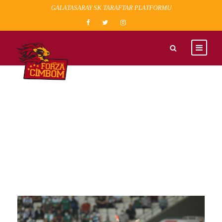
GALATASARAY SK TARAFTAR PLATFORMU
TAG
kerem kavga