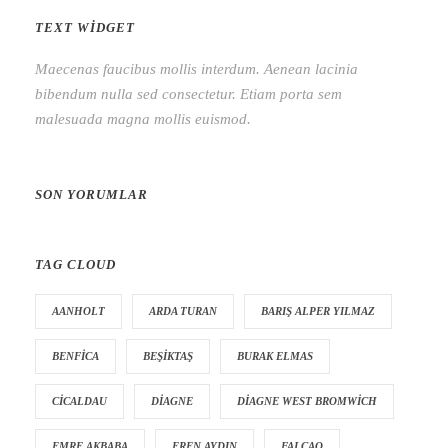
TEXT WIDGET
Maecenas faucibus mollis interdum. Aenean lacinia
bibendum nulla sed consectetur. Etiam porta sem
malesuada magna mollis euismod.
SON YORUMLAR
TAG CLOUD
AANHOLT
ARDA TURAN
BARIŞ ALPER YILMAZ
BENFICA
BEŞIKTAŞ
BURAK ELMAS
CICALDAU
DIAGNE
DIAGNE WEST BROMWICH
EMRE AKBABA
EREN AYDIN
FALCAO