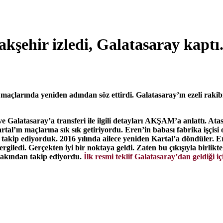
kşehir izledi, Galatasaray kaptı
açlarında yeniden adından söz ettirdi. Galatasaray’ın ezeli rakibi 
latasaray’a transferi ile ilgili detayları AKŞAM’a anlattı. Atas
al’ın maçlarına sık sık getiriyordu. Eren’in babası fabrika işçisi
takip ediyorduk. 2016 yılında ailece yeniden Kartal’a döndüler. E
giledi. Gerçekten iyi bir noktaya geldi. Zaten bu çıkışıyla birlikt
yakından takip ediyordu.
İlk resmi teklif Galatasaray’dan geldiği i