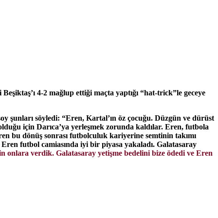
.
Beşiktaş’ı 4-2 mağlup ettiği maçta yaptığı “hat-trick”le geceye
oy şunları söyledi: “Eren, Kartal’ın öz çocuğu. Düzgün ve dürüst
 olduğu için Darıca’ya yerleşmek zorunda kaldılar.
Eren, futbola
ren bu dönüş sonrası futbolculuk kariyerine semtinin takımı
e Eren futbol camiasında iyi bir piyasa yakaladı. Galatasaray
çin onlara verdik. Galatasaray yetişme bedelini bize ödedi ve Eren