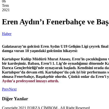
06
Tem
2021
Eren Aydın’ı Fenerbahçe ve Başa
Haber
Galatasaray’ın golcüsü Eren Aydın U19 Gelişim Ligi çeyrek final m
damga vuran 18 yaşındaki golcünün hikayesi:
Kartalspor Kulüp Müdürü Murat Atasoy, Eren’in çocukluğunu ve Ga
bir kardeşimiz. Babası, Eren’i 1. Lig’de oynadığımız dönemde Kart
Darıca Gençlerbirliği’nde oynayarak başladı. Kendisini orada da 
Kartalspor’da devam etti. Kartalspor’da çok iyi bir performans ser
olmasa Fenerbahçe, Başakşehir olurdu. Çünkü onlar da Eren’i 
Aydın’a profesyonel imzayı attırdı.
Prev
Next
Diğer Yazılar
Copyright 2021 FORZA CİMBOM , All Right Reserved